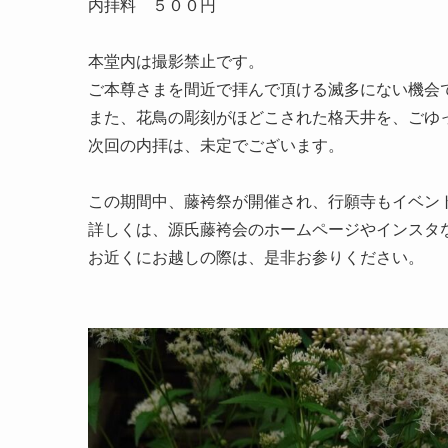
内拝料　５００円

本堂内は撮影禁止です。

ご本尊さまを間近で拝んで頂ける滅多にない機会で
また、花鳥の彫刻がほどこされた格天井を、ごゆっ
次回の内拝は、未定でございます。

この期間中、藤袴祭が開催され、行願寺もイベント
詳しくは、源氏藤袴会のホームページやインスタな
お近くにお越しの際は、是非お参りください。